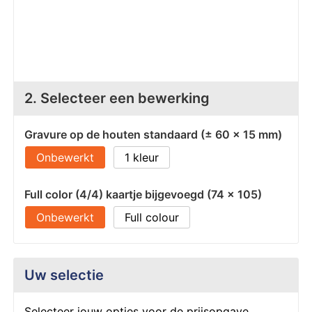
Z
T
Z
Tr
W
2. Selecteer een bewerking
Gravure op de houten standaard (± 60 x 15 mm)
Onbewerkt
1
Full color (4/4) kaartje bijgevoegd (74 x 105)
Onbewerkt
Full colour
Uw selectie
Selecteer jouw opties voor de prijsopgave.