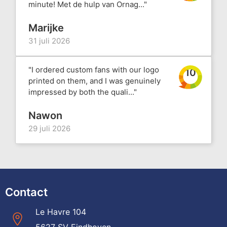
minute! Met de hulp van Ornag..."
Marijke
31 juli 2026
"I ordered custom fans with our logo
10
printed on them, and I was genuinely
impressed by both the quali..."
Nawon
29 juli 2026
Contact
Le Havre 104
5627 SV Eindhoven