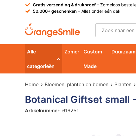
Gratis verzending & drukproef
– Zorgeloos bestell
50.000+ geschenken
– Alles onder één dak
Alle
Zomer
Custom
Duurzaam
categorieën
Made
Home
Bloemen, planten en bomen
Planten
Botanical Giftset small 
Artikelnummer:
616251