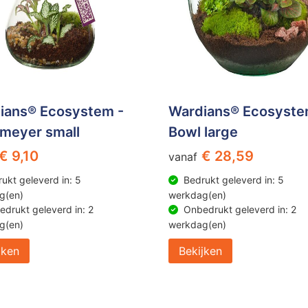
ians® Ecosystem -
Wardians® Ecosyste
nmeyer small
Bowl large
€ 9,10
€ 28,59
vanaf
ukt geleverd in: 5
Bedrukt geleverd in: 5
g(en)
werkdag(en)
drukt geleverd in: 2
Onbedrukt geleverd in: 2
g(en)
werkdag(en)
jken
Bekijken