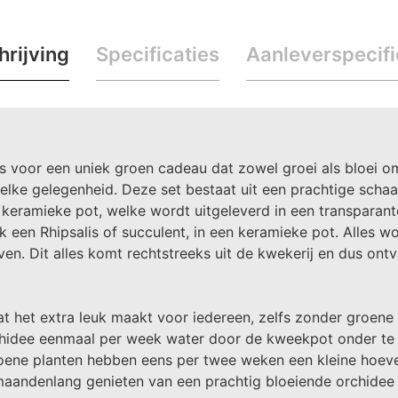
rijving
Specificaties
Aanleverspecifi
voor een uniek groen cadeau dat zowel groei als bloei oma
r elke gelegenheid. Deze set bestaat uit een prachtige scha
en keramieke pot, welke wordt uitgeleverd in een transpar
ak een Rhipsalis of succulent, in een keramieke pot. Alles w
n. Dit alles komt rechtstreeks uit de kwekerij en dus ontva
at het extra leuk maakt voor iedereen, zelfs zonder groene
chidee eenmaal per week water door de kweekpot onder te 
 groene planten hebben eens per twee weken een kleine hoeve
maandenlang genieten van een prachtig bloeiende orchidee