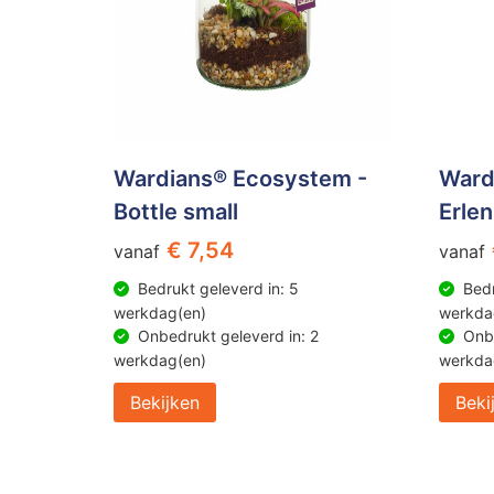
Wardians® Ecosystem -
Ward
Bottle small
Erle
€ 7,54
vanaf
vanaf
Bedrukt geleverd in: 5
Bedr
werkdag(en)
werkda
Onbedrukt geleverd in: 2
Onbe
werkdag(en)
werkda
Bekijken
Beki