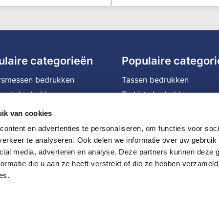
ulaire categorieën
Populaire categor
rsmessen bedrukken
Tassen bedrukken
na's bedrukken
T-shirts bedrukken
ffels bedrukken
Waterflessen met logo
ik van cookies
assen bedrukken
Bedrukte powerbanks
ontent en advertenties te personaliseren, om functies voor soci
ophoezen bedrukken
Speakers bedrukken
erkeer te analyseren. Ook delen we informatie over uw gebruik 
cial media, adverteren en analyse. Deze partners kunnen deze
le mokken bedrukken
Bedrukte caps
ormatie die u aan ze heeft verstrekt of die ze hebben verzameld
en bedrukken
Balpennen bedrukken
es.
nmachines bedrukken
JBL speaker bedrukken