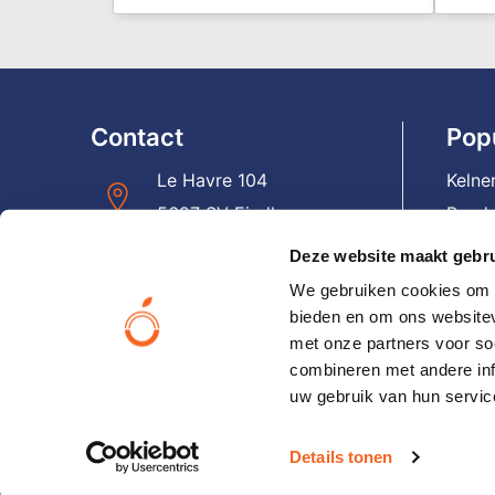
Contact
Pop
Le Havre 104
Kelne
5627 SV Eindhoven
Banda
Panto
Deze website maakt gebru
+31(0)40 – 231 06 19
Reist
We gebruiken cookies om c
Lapt
bieden en om ons websitev
info@orangesmile.nl
met onze partners voor so
Email
combineren met andere inf
Hoed
uw gebruik van hun servic
Neem direct contact op
Reke
Details tonen