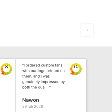
"I ordered custom fans
8
10
with our logo printed on
them, and I was
genuinely impressed by
both the quali..."
Nawon
29 juli 2026