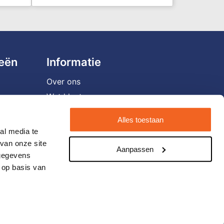
ieën
Informatie
Over ons
Wat klanten zeggen
Vacatures
Alles toestaan
Veelgestelde vragen
al media te
Verzending en retourneren
van onze site
Aanpassen
 gegevens
Contact opnemen
 op basis van
Nieuwsbrief
Eigen brandstore?
Blog
Cookieverklaring