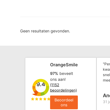
Geen resultaten gevonden.
"Pe
OrangeSmile
kwal
97%
beveelt
snel
ons aan!
mee
9.4
(1152
beoordelingen)
An
Beoordeel
31 j
ons