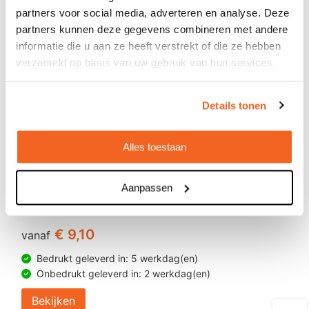
partners voor social media, adverteren en analyse. Deze
partners kunnen deze gegevens combineren met andere
informatie die u aan ze heeft verstrekt of die ze hebben
verzameld op basis van uw gebruik van hun services.
Details tonen
Alles toestaan
Wardians® Ecosystem - Erlenmeyer
Aanpassen
small
€ 9,10
vanaf
Bedrukt geleverd in: 5 werkdag(en)
Onbedrukt geleverd in: 2 werkdag(en)
Bekijken