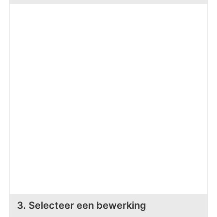
Z
T
Z
Tr
W
3. Selecteer een bewerking