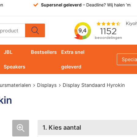
en
Supersnel geleverd
– Deadline? Wij halen ’m
JBL
Bestsellers
Extra snel
Specia
Speakers
geleverd
ursmaterialen
Displays
Display Standaard Hyrokin
kin
1. Kies aantal