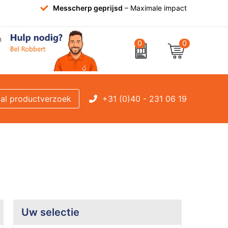
Messcherp geprijsd
– Maximale impact
0
0
+31 (0)40 - 231 06 19
al productverzoek
Uw selectie