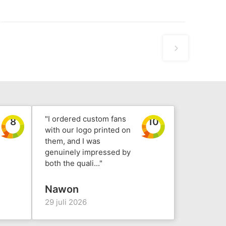
"I ordered custom fans
8
10
with our logo printed on
them, and I was
genuinely impressed by
both the quali..."
Nawon
29 juli 2026