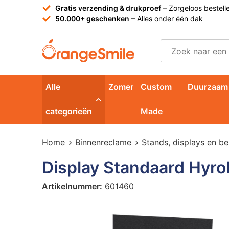
Gratis verzending & drukproef
– Zorgeloos bestell
50.000+ geschenken
– Alles onder één dak
Alle
Zomer
Custom
Duurzaam
categorieën
Made
Home
Binnenreclame
Stands, displays en be
Display Standaard Hyro
Artikelnummer:
601460