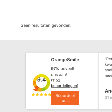
Geen resultaten gevonden.
"Pe
OrangeSmile
kwal
97%
beveelt
snel
ons aan!
mee
9.4
(1152
beoordelingen)
An
Beoordeel
31 j
ons