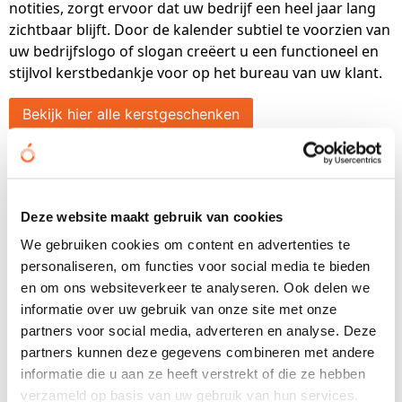
notities, zorgt ervoor dat uw bedrijf een heel jaar lang
zichtbaar blijft. Door de kalender subtiel te voorzien van
uw bedrijfslogo of slogan creëert u een functioneel en
stijlvol kerstbedankje voor op het bureau van uw klant.
Bekijk hier alle kerstgeschenken
Maak uw kerstbedankje
persoonlijk en onvergetelijk
Deze website maakt gebruik van cookies
Het personaliseren van kerstbedankjes maakt écht het
We gebruiken cookies om content en advertenties te
verschil. Een bedankje met naam of een persoonlijke
personaliseren, om functies voor social media te bieden
boodschap toont extra aandacht, waardoor uw cadeau
en om ons websiteverkeer te analyseren. Ook delen we
nóg meer opvalt en gewaardeerd wordt. Door
informatie over uw gebruik van onze site met onze
bedankjes te bedrukken, maakt u een onuitwisbare
partners voor social media, adverteren en analyse. Deze
indruk op uw klant en bouwt u tegelijkertijd aan
partners kunnen deze gegevens combineren met andere
langdurige klantloyaliteit.
informatie die u aan ze heeft verstrekt of die ze hebben
Kies voor de kerstbedankjes
verzameld op basis van uw gebruik van hun services.