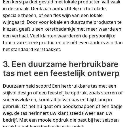
Z
T
Een kerstpakket gevuld met lokale producten valt vaak
in de smaak. Denk aan ambachtelijke chocolade,
Z
Tr
speciale theeën, of een fles wijn van een lokale
wijngaard. Door voor lokale en duurzame producten te
kiezen, geeft u een kerstbedankje met meer waarde en
W
een verhaal. Veel klanten waarderen de persoonlijke
touch van streekproducten die nét even anders zijn dan
het standaard kerstpakket.
3. Een duurzame herbruikbare
tas met een feestelijk ontwerp
Duurzaamheid scoort! Een herbruikbare tas met een
stijlvol design of een feestelijke opdruk, zoals sterren of
sneeuwvlokken, komt altijd van pas en blijft lang in
gebruik. Of het nu gaat om boodschappen of een dagje
weg, de tas herinnert uw klant steeds weer aan uw
bedrijf. Met een mooie opdruk die past bij het seizoen
maakt u het kerstbedankje écht uniek.