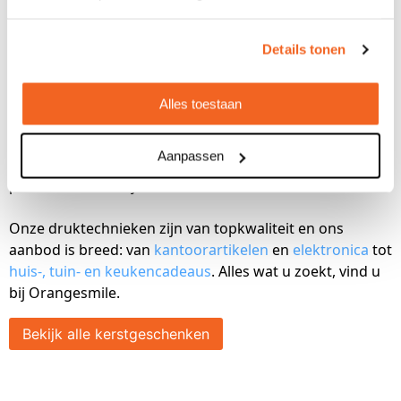
van Orangesmile
Details tonen
Bij
Orangesmile
staan we voor u klaar om deze kerst
onvergetelijk te maken. Onze ruime keuze aan
bedrukbare
relatiegeschenken
maakt het mogelijk om
Alles toestaan
iets bijzonders te geven dat past bij uw bedrijf. Of u nu
kiest voor mokken, kerstpakketten, of een stijlvolle
Aanpassen
herbruikbare tas, wij zorgen dat uw kerstbedankje
perfect aansluit bij uw wensen.
Onze druktechnieken zijn van topkwaliteit en ons
aanbod is breed: van
kantoorartikelen
en
elektronica
tot
huis-, tuin- en keukencadeaus
. Alles wat u zoekt, vind u
bij Orangesmile.
Bekijk alle kerstgeschenken