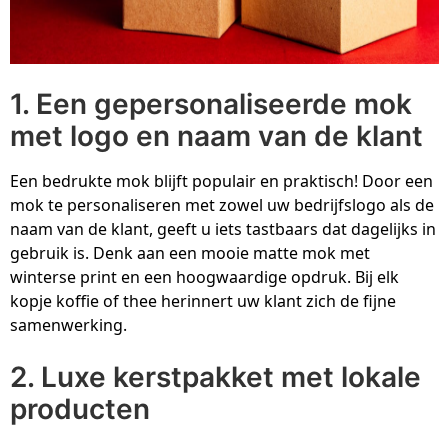
VR
P
P
P
P
V
Z
S
W
Pe
P
Pl
R
Z
Z
S
1. Een gepersonaliseerde mok
Ri
P
S
R
Z
S
met logo en naam van de klant
R
R
S
S
Ve
Een bedrukte mok blijft populair en praktisch! Door een
mok te personaliseren met zowel uw bedrijfslogo als de
S
V
T
S
V
naam van de klant, geeft u iets tastbaars dat dagelijks in
gebruik is. Denk aan een mooie matte mok met
S
V
T
S
W
winterse print en een hoogwaardige opdruk. Bij elk
kopje koffie of thee herinnert uw klant zich de fijne
Tu
V
W
S
W
samenwerking.
W
Z
T
Z
2. Luxe kerstpakket met lokale
producten
W
Z
T